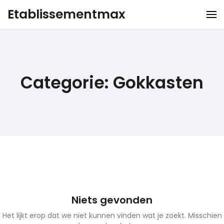
Ga
Etablissementmax
naar
de
inhoud
Categorie:
Gokkasten
Niets gevonden
Het lijkt erop dat we niet kunnen vinden wat je zoekt. Misschien